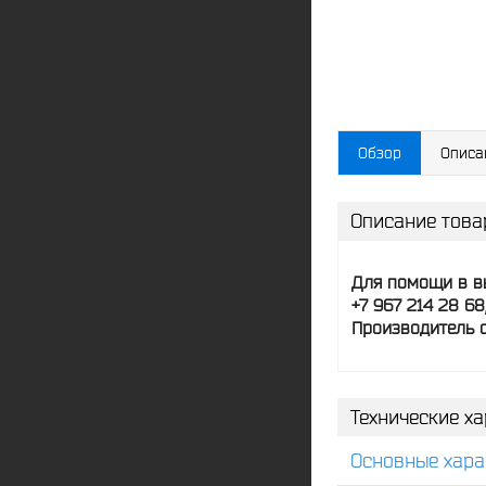
Обзор
Описа
Описание това
Для помощи в в
+7 967 214 28 6
Производитель о
Технические ха
Основные хара