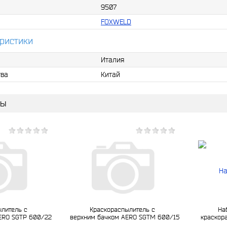
9507
FOXWELD
ристики
Италия
тва
Китай
ры
литель с
Краскораспылитель с
На
ERO SGTP 600/22
верхним бачком AERO SGTM 600/15
краскор