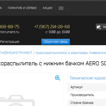
РА
ГАРАНТИЯ И СЕРВИС
АКЦИИ
 968-88-75
+7 (967) 214-28-68
В
c 9:00 до 19:00
instrument.ru
Регистрация
Обратная связь
ПНЕВМОИНСТРУМЕНТ
/
Краскораспылители и аэрографы пневматич
кораспылитель с нижним бачком AERO S
Технические харак
Артикул
Производитель
Страна бренда