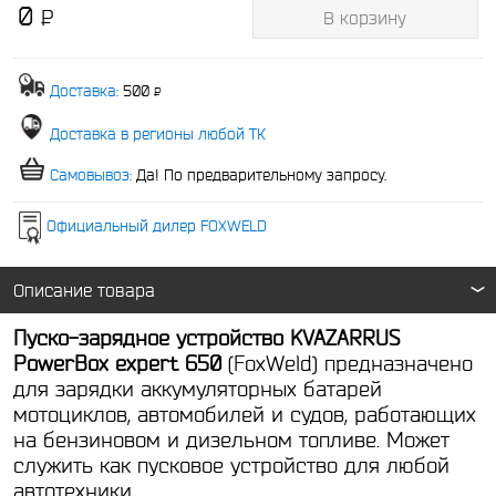
0
P
В корзину
-
Доставка:
500
P
-
Доставка в регионы любой ТК
Самовывоз:
Да! По предварительному запросу.
Официальный дилер FOXWELD
Описание товара
Пуско-зарядное устройство KVAZARRUS
PowerBox expert 650
(FoxWeld) предназначено
для зарядки аккумуляторных батарей
мотоциклов, автомобилей и судов, работающих
на бензиновом и дизельном топливе. Может
служить как пусковое устройство для любой
автотехники.