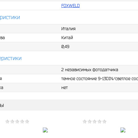
FOXWELD
ристики
Италия
тва
Китай
0,49
еристики
2 независимых фотодатчика
я
темное состояние 9-13DIN/светлое со
ка
нет
ры