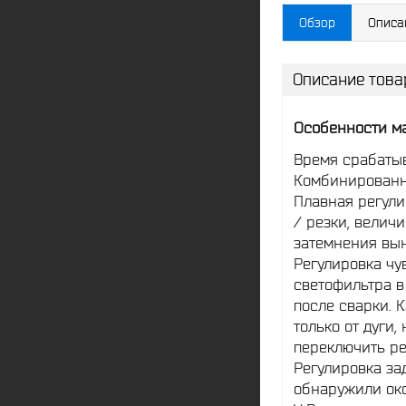
Обзор
Описа
Описание това
Особенности ма
Время срабатыв
Комбинированн
Плавная регули
/ резки, велич
затемнения вын
Регулировка чу
светофильтра в
после сварки. 
только от дуги,
переключить ре
Регулировка за
обнаружили око