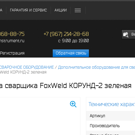
РА
ГАРАНТИЯ И СЕРВИС
АКЦИИ
 968-88-75
+7 (967) 214-28-68
В
c 9:00 до 19:00
instrument.ru
Регистрация
Обратная связь
СВАРОЧНОЕ ОБОРУДОВАНИЕ
/
Дополнительное оборудование для св
Weld КОРУНД-2 зеленая
а сварщика FoxWeld КОРУНД-2 зеленая
Технические харак
Артикул
Производитель