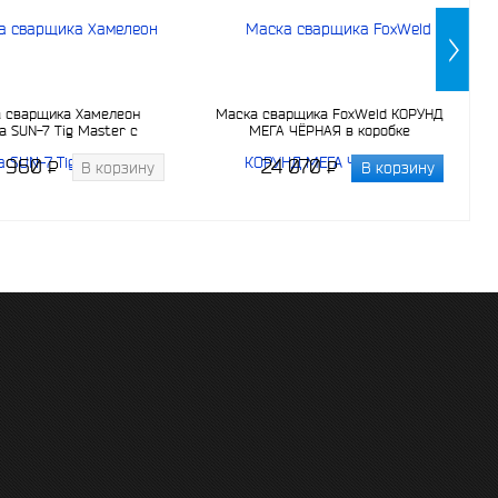
 сварщика Хамелеон
Маска сварщика FoxWeld КОРУНД
a SUN-7 Tig Master с
МЕГА ЧЁРНАЯ в коробке
енным светофильтром
4 960
24 070
P
P
В корзину
В корзину
-
-