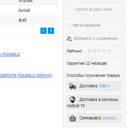
Степень затемнения
9-13
Италия
сос
Купить в один клик
Китай
Режим резка/сварка
нет
0,49
Нет в наличии
Добавить к сравнению
Рейтинг:
р FOXWELD
Гарантия:
12 месяцев
Способы получения товара:
ОВАТЕЛЯ FOXWELD КОРУНД
Доставка:
500
P
-
Доставка в регионы
любой ТК
Самовывоз:
запрос