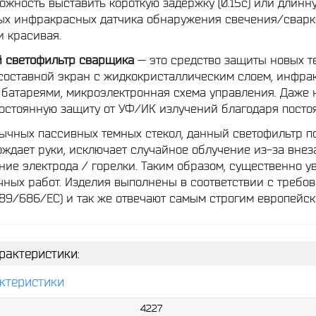
ожность выставить короткую задержку (0.15с) или длинную
ых инфракрасных датчика обнаружения свечения/сварк
и красивая.
й светофильтр сварщика
— это средство защиты новых т
оставной экран с жидкокристаллическим слоем, инфрак
батареями, микроэлектронная схема управления. Даже 
остоянную защиту от УФ/ИК излучений благодаря постоя
бычных пассивных темных стекол, данный светофильтр п
бождает руки, исключает случайное облучение из-за внез
ие электрода / горелки. Таким образом, существенно 
чных работ. Изделия выполнены в соответствии с треб
89/686/EC) и так же отвечают самым строгим европейск
рактеристики:
ктеристики
4227