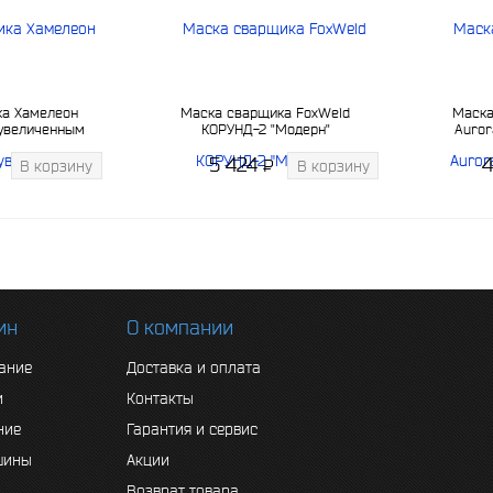
ка Хамелеон
Маска сварщика FoxWeld
Маска
 увеличенным
КОРУНД-2 "Модерн"
Auror
льтром
увелич
5 424
P
В корзину
В корзину
-
ин
О компании
ание
Доставка и оплата
и
Контакты
ние
Гарантия и сервис
шины
Акции
Возврат товара