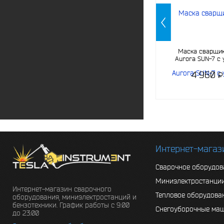
Маска сварщи
Aurora SUN-7 c
светофи
4 960
P
-
Интернет-магаз
Сварочное оборудов
Миниэлектростанци
Интернет-магазин сварочного
Тепловое оборудова
оборудования, миниэлектростанций и
бензотехники. График работы с 9:00
Снегоуборочные ма
до 23:00