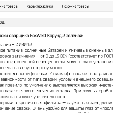
ние товара
Характеристики
Похожие товары
ра:
ски сварщика FoxWeld Корунд 2 зеленая:
ания – 0.0004с!
ое питание: солнечные батареи и литиевые сменные эл
ровка затемнения – от 9 до 13 DIN (соответствует по ГОС
ины тока, внешней освещенности, можно точно установит
есена на левую сторону маски.
вствительности (высокая / низкая) позволяет настраив
 зависимости от типа сварки, условий внешнего освеще
Как правило, по умолчанию выставляется высокая чувств
 но даже от яркого свечения металла. При ложных срабаты
жим на низкую чувствительность.
держки открытия светофильтра — служит для замедления
нчание сварки. Очень удобно для защиты глаз от «посл