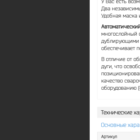
У Вас есть возм
Два независим
Удобная маска 
Автоматически
многослойный с
дублирующими 
обеспечивает п
В отличие от о
дуги, что осво
позиционирован
качество сваро
оборудованию (
Технические ха
Основные хара
Артикул