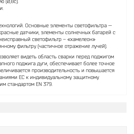
 (0,8с).
и.
ехнологий. Основные элементы светофильтра —
расные датчики, элементы солнечных батарей с
неисправный светофильтр – «хамелеон»
нному фильтру (частичное отражение лучей).
озволяет видеть область сварки перед поджигом
апного поджига дуги, обеспечивает более точное
увеличивается производительность и повышается
ованиями ЕС к индивидуальному защитному
им стандартом EN 379.