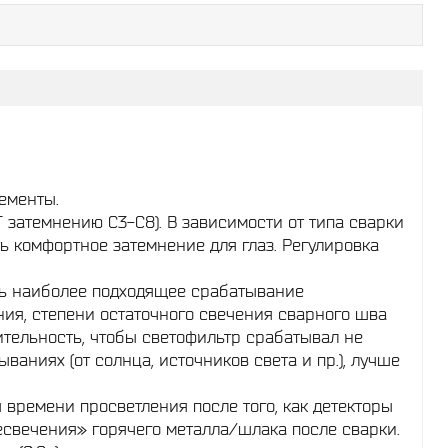
ементы.
Т затемнению С3-С8). В зависимости от типа сварки
ь комфортное затемнение для глаз. Регулировка
ать наиболее подходящее срабатывание
ния, степени остаточного свечения сварного шва
ительность, чтобы светофильтр срабатывал не
ваниях (от солнца, источников света и пр.), лучше
 времени просветления после того, как детекторы
есвечения» горячего металла/шлака после сварки.