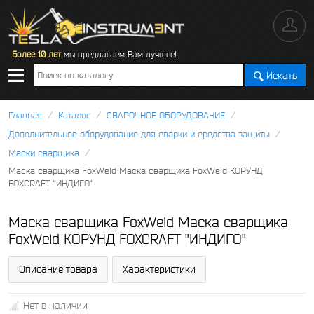
Более 10 лет
мы предлагаем Вам лучшее!
Искать
/
/
/
Главная
Каталог
СВАРОЧНОЕ ОБОРУДОВАНИЕ
/
Дополнительное оборудование для сварки и средства защиты
/
Маски сварщика
Маска сварщика FoxWeld Маска сварщика FoxWeld КОРУНД
FOXCRAFT "ИНДИГО"
Маска сварщика FoxWeld Маска сварщика
FoxWeld КОРУНД FOXCRAFT "ИНДИГО"
Описание товара
Характеристики
Нет в наличии