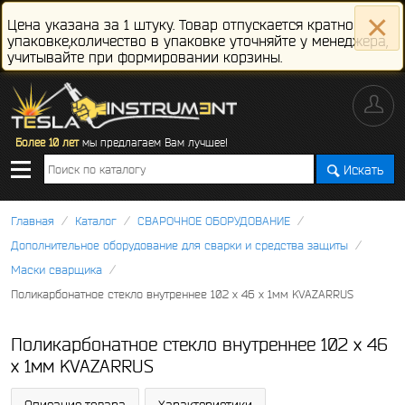
×
Цена указана за 1 штуку. Товар отпускается кратно
упаковке,количество в упаковке уточняйте у менеджера,
учитывайте при формировании корзины.
Более 10 лет
мы предлагаем Вам лучшее!
Искать
/
/
/
Главная
Каталог
СВАРОЧНОЕ ОБОРУДОВАНИЕ
/
Дополнительное оборудование для сварки и средства защиты
/
Маски сварщика
Поликарбонатное стекло внутреннее 102 х 46 х 1мм KVAZARRUS
Поликарбонатное стекло внутреннее 102 х 46
х 1мм KVAZARRUS