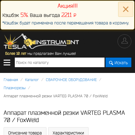
×
Акция!!!
5%
2211
Кэшбэк
. Ваша выгода
P
-
*Кэшбэк будет применена после перемещения товара в корзину.
Более 10 лет
мы предлагаем Вам лучшее!
Искать
/
/
/
Главная
Каталог
СВАРОЧНОЕ ОБОРУДОВАНИЕ
/
Плазморезы
Аппарат плазменной резки VARTEG PLASMA 70 / FoxWeld
Аппарат плазменной резки VARTEG PLASMA
70 / FoxWeld
Описание товара
Характеристики