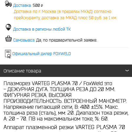
Доставка:
500
P
-
Доставка по г. Москва (в пределах МКАД) согласно
прейскуранту, доставка за МКАД плюс 50 руб. за 1 км.
Доставка в регионы любой ТК
Самовывоз:
Да, по предварительной заявке.
Официальный дилер FOXWELD
Описание товара
Плазморез VARTEG PLASMA 70 / FoxWeld это
- ДЕЖУРНАЯ ДУГА. ТОЛЩИНА РЕЗА ДО 20 ММ.
ФИГУРНАЯ РЕЗКА. ВЫСОКАЯ
ПРОИЗВОДИТЕЛЬНОСТЬ. ВСТРОЕННЫЙ МАНОМЕТР.
Напряжение питающей сети, В: 400 ±15%. Макс.
толщина реза (сталь), мм: 20. Диапазон тока резки,
А: 20 - 70. ПВ на максимальном токе, %: 60.
Аппарат плазменной резки VARTEG PLASMA 70