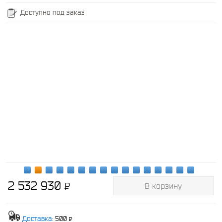
Доступно под заказ
2 532 930
P
В корзину
-
Доставка:
500
P
-