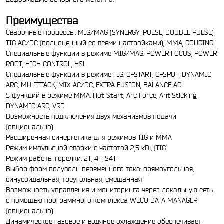
Преимущества
Сварочные процессы: MIG/MAG (SYNERGY, PULSE, DOUBLE PULSE),
TIG AC/DC (полноценный со всеми настройками), MMA, GOUGING
Специальные функции в режиме MIG/MAG: POWER FOCUS, POWER
ROOT, HIGH CONTROL, HSL
Специальные функции в режиме TIG: Q-START, Q-SPOT, DYNAMIC
ARC, MULTITACK, MIX AC/DC, EXTRA FUSION, BALANCE AC
5 функций в режиме MMA: Hot Start, Arc Force, AntiSticking,
DYNAMIC ARC, VRD
Возможность подключения двух механизмов подачи
(опционально)
Расширенная синергетика для режимов TIG и MMA
Режим импульсной сварки с частотой 2,5 кГц (TIG)
Режим работы горелки: 2T, 4T, S4T
Выбор форм полуволн переменного тока: прямоугольная,
синусоидальная, треугольная, смешанная
Возможность управления и мониторинга через локальную сеть
с помощью программного комплекса WECO DATA MANAGER
(опционально)
Динамическое газовое и водяное охлаждение обеспечивает