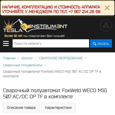
×
НАЛИЧИЕ, КОМПЛЕКТАЦИЮ И СТОИМОСТЬ АППАРАТА
УТОЧНЯЙТЕ У МЕНЕДЖЕРА ПО ТЕЛ. +7 967 214 28 68
Более 10 лет
мы предлагаем Вам лучшее!
Искать
/
/
/
Главная
Каталог
СВАРОЧНОЕ ОБОРУДОВАНИЕ
/
Сварочные полуавтоматы
Сварочный полуавтомат FoxWeld WECO MIG 507 AC/DC DP TF в
комплекте
Сварочный полуавтомат FoxWeld WECO MIG
507 AC/DC DP TF в комплекте
Описание товара
Характеристики