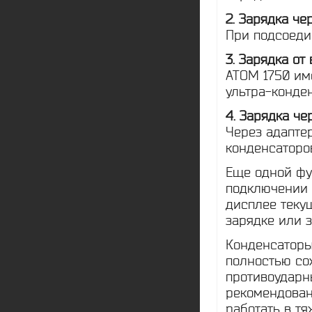
2. Зарядка че
При подсоедин
3. Зарядка от
АТОМ 1750 им
ультра-конде
4. Зарядка че
Через адапте
конденсаторов
Еще одной ф
подключении 
дисплее теку
зарядке или 
Конденсатор
полностью сох
противоударн
рекомендован
работать в тя