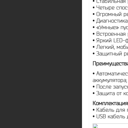
• Стабильная
• Четыре спос
• Огромный ре
• Диагностика
• «Умные» пу
• Встроенная
• Яркий LED-
• Легкий, мо
• Защитный р
Преимущества
• Автоматиче
аккумулятора;
• После запус
• Защита от к
Комплектация
• Кабель для 
• USB кабель