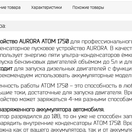
ние товара
Характеристики
Похожие товары
ра:
ройство AURORA ATOM 1750
для профессиональног
енсаторное пусковое устройство AURORA. В качест
спользует энергию пяти ультра-конденсаторов ём
апуска бензиновых двигателей объёмом до 5л и дл
ходит
для запуска дизельных двигателей с функци
рекомендуем использовать аккумуляторные модел
енность работы АТОМ 1750 – это способность в лю
шие токи, достаточные для запуска двигателя. Вр
ройство может заряжаться 4-мя разными способам
 разряженного аккумулятора автомобиля.
тор разрядился до 10В, то он уже не способен зап
зарядить внутренние конденсаторы АТОМ 1750. Вре
жна как от вашего аккумулятора, так и от аккуму