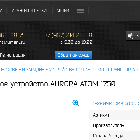
РА
ГАРАНТИЯ И СЕРВИС
АКЦИИ
 968-88-75
+7 (967) 214-28-68
В
c 9:00 до 19:00
instrument.ru
Регистрация
Обратная связь
ПУСКОВЫЕ И ЗАРЯДНЫЕ УСТРОЙСТВА ДЛЯ АВТО-МОТО ТРАНСПОРТА
/
ое устройство AURORA ATOM 1750
Технические харак
Артикул
Производитель
Страна бренда