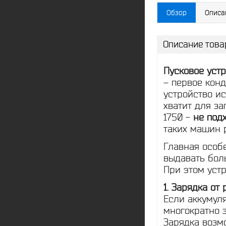
Обзор
Описа
Описание това
Пусковое уст
– первое конд
устройство и
хватит для з
1750 -
не под
таких машин 
Главная особ
выдавать боль
При этом уст
1. Зарядка от
Если аккумуля
многократно 
Зарядка возмо