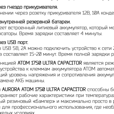
рез гнездо прикуривателя.
ении через розетку прикуривателя 12В, 10А конде
 внутренней резервной батареи.
еет встроенный литиевый аккумулятор, который м
нсаторы. Время зарядки составляет 4 минуты.
рез USB порт.
р USB 5В, 2А можно подключить устройство к сети
 составляет 15-20 минут. Время полной зарядки р
ункцией
ATOM 1750 ULTRA CAPACITOR
является реж
устройства к клеммам аккумулятора АТОМ автомат
щий уровень напряжения и сопротивления аккумул
замене АКБ машины.
ы
AURORA ATOM 1750 ULTRA CAPACITOR
способны бо
раняют рабочие характеристики при температурах 
ый резиновый «бампер» и максимально просто в 
 для профессионального использования, где необ
желых условиях.