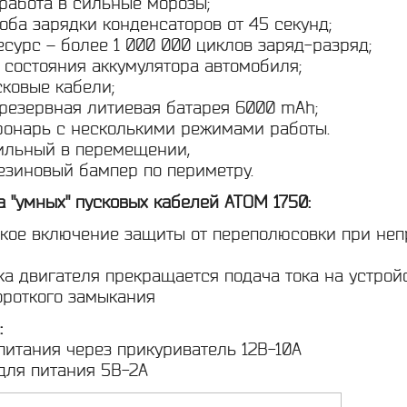
 работа в сильные морозы;
оба зарядки конденсаторов от 45 секунд;
сурс – более 1 000 000 циклов заряд-разряд;
 состояния аккумулятора автомобиля;
сковые кабели;
 резервная литиевая батарея 6000 mAh;
фонарь с несколькими режимами работы.
бильный в перемещении,
езиновый бампер по периметру.
 "умных" пусковых кабелей ATOM 1750:
ское включение защиты от переполюсовки при не
ка двигателя прекращается подача тока на устройс
ороткого замыкания
:
питания через прикуриватель 12В-10А
 для питания 5В-2A