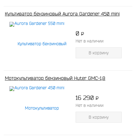
Культиватор бензиновый Aurora Gardener 450 mini
0
P
-
Нет в наличии
В корзину
Мотокультиватор бензиновый Huter GMC-1,8
16 290
P
-
Нет в наличии
В корзину