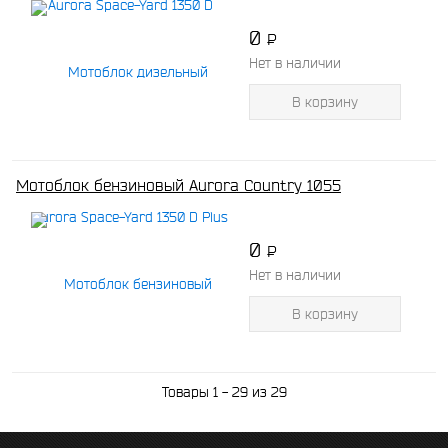
0
P
-
Нет в наличии
В корзину
Мотоблок бензиновый Aurora Country 1055
0
P
-
Нет в наличии
В корзину
Товары 1 - 29 из 29