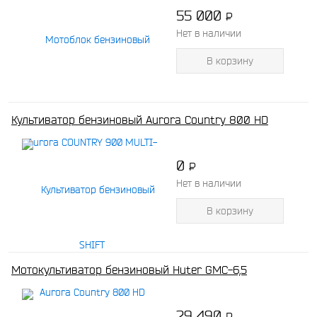
55 000
P
-
Нет в наличии
В корзину
Культиватор бензиновый Aurora Country 800 HD
0
P
-
Нет в наличии
В корзину
Мотокультиватор бензиновый Huter GMC-6,5
29 490
P