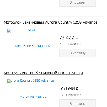
В корзину
Мотоблок бензиновый Aurora Country 1050 Advance
73 400
P
-
Нет в наличии
В корзину
Мотокультиватор бензиновый Huter GMC-7,0
35 690
P
-
Нет в наличии
В корзину