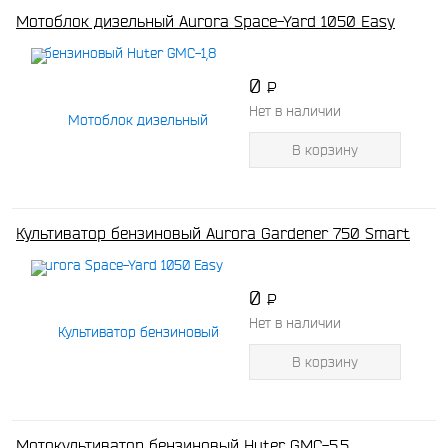
Мотоблок дизельный Aurora Space-Yard 1050 Easy
0
P
-
Нет в наличии
В корзину
Культиватор бензиновый Aurora Gardener 750 Smart
0
P
-
Нет в наличии
В корзину
Мотокультиватор бензиновый Huter GMC-5,5