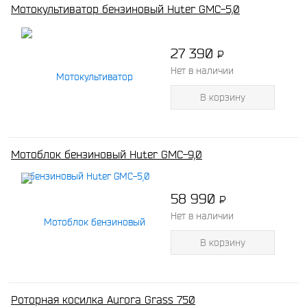
Мотокультиватор бензиновый Huter GMC-5,0
27 390
P
-
Нет в наличии
В корзину
Мотоблок бензиновый Huter GMC-9,0
58 990
P
-
Нет в наличии
В корзину
Роторная косилка Aurora Grass 750