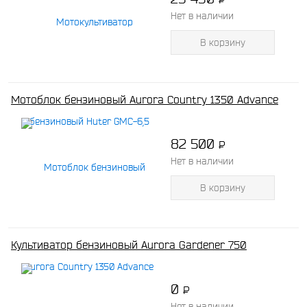
-
Нет в наличии
В корзину
Мотоблок бензиновый Aurora Country 1350 Advance
82 500
P
-
Нет в наличии
В корзину
Культиватор бензиновый Aurora Gardener 750
0
P
-
Нет в наличии