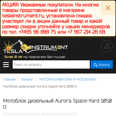
×
АКЦИЯ! Уважаемые покупатели. На многие
товары представленные в магазине
teslainstrument.ru, установлена скидка.
участвует ли в акции данный товар и какой
размер скидки уточняйте у наших менеджеров
по тел. +7495 96 888 75 или +7 967 214 28 68.
Более 10 лет
мы предлагаем Вам лучшее!
Искать
/
/
/
Главная
Каталог
МОТОКУЛЬТИВАТОРЫ И МОТОБЛОКИ
Мотоблок дизельный Aurora Space-Yard 1050 D
Мотоблок дизельный Aurora Space-Yard 1050
D