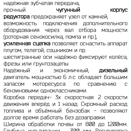
надёжная зубчатая передача,
прочный
чугунный корпус
редуктора
предохраняет узел от камней,
возможность подключения дополнительного
оборудования через вал отбора мощности
(роторная сенокосилка, помпа и пр.),
усиленная сцепка
позволяет оснастить аппарат
плугом, телегой, сошником и пр.
шестигранные оси надёжно фиксируют колёса,
фрезы или грунтозацепы
Надёжный и экономичный,
дизельный
двигатель мощностью 6 л.с. обладает большим
запасом моторесурса по сравнению с
бензиновыми одноклассниками.
Коробка передач- 3х скоростная: 2 скорости
движения вперёд и 1 назад. Скромный расход
топлива и объёмный бензобак - позволяют
долгое время работать без дозаправки.
Ширина обработки почвы от 800 до 1200мм.
Глубина культивации – 300 мм. Регулировка