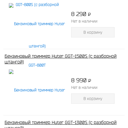
8 290
P
-
Нет в наличии
В корзину
Бензиновый триммер Huter GGT-1500S (с разборной
штангой)
8 990
P
-
Нет в наличии
В корзину
Бензиновый триммер Huter GGT-1300S (с разборной