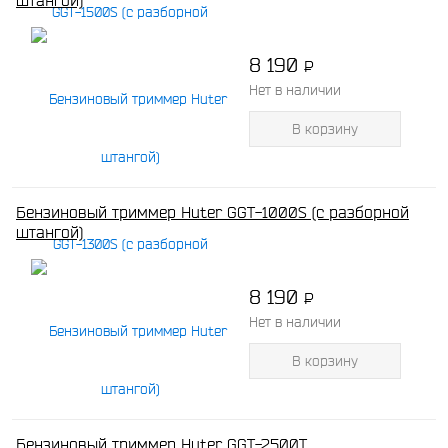
штангой)
8 190
P
-
Нет в наличии
В корзину
Бензиновый триммер Huter GGT-1000S (с разборной
штангой)
8 190
P
-
Нет в наличии
В корзину
Бензиновый триммер Huter GGT-2500Т