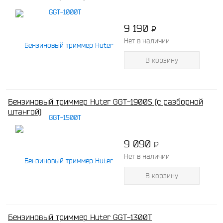
9 190
P
-
Нет в наличии
В корзину
Бензиновый триммер Huter GGT-1900S (с разборной
штангой)
9 090
P
-
Нет в наличии
В корзину
Бензиновый триммер Huter GGT-1300Т