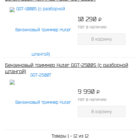
10 290
P
-
Нет в наличии
В корзину
Бензиновый триммер Huter GGT-2500S (с разборной
штангой)
9 990
P
-
Нет в наличии
В корзину
Товары 1 - 12 из 12