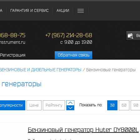
РА
ГАРАНТИЯ И СЕРВИС
АКЦИИ
 968-88-75
+7 (967) 214-28-68
В
c 9:00 до 19:00
instrument.ru
Регистрация
Обратная связь
БЕНЗИНОВЫЕ И ДИЗЕЛЬНЫЕ ГЕНЕРАТОРЫ
/
Бензиновые генераторы
 генераторы
Показать по:
опулярности
Цене
Рейтингу
30
60
90
Бензиновый генератор Huter DY8000L