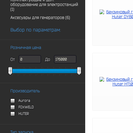
оборудование для электростанций
(1)
Аксесуары для генераторов (6)
Выбор по параметрам:
Розничная цена
От
До
Производитель
Aurora
FOXWELD
HUTER
Тип запуска