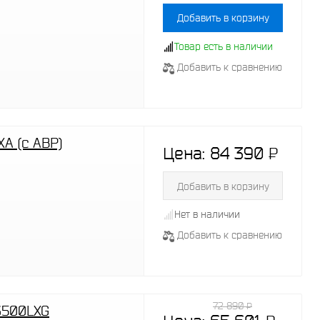
Добавить в корзину
Товар есть в наличии
Добавить к сравнению
A (с АВР)
Цена:
84 390
P
-
Добавить в корзину
Нет в наличии
Добавить к сравнению
72 890
P
-
6500LXG