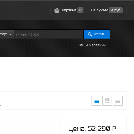
Корзина
0
На сумму
0 руб.
езде
Искать
Наши магазины
Цена:
52 290
P
-