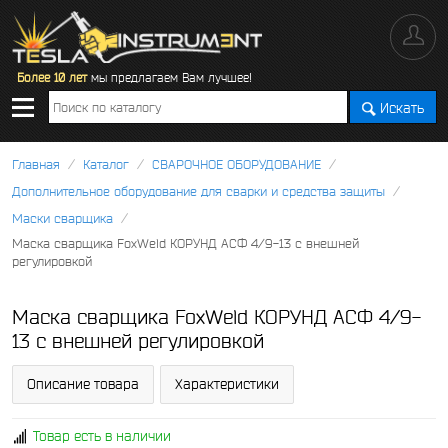
Более 10 лет
мы предлагаем Вам лучшее!
Искать
/
/
/
Главная
Каталог
СВАРОЧНОЕ ОБОРУДОВАНИЕ
/
Дополнительное оборудование для сварки и средства защиты
/
Маски сварщика
Маска сварщика FoxWeld КОРУНД АСФ 4/9-13 с внешней
регулировкой
Маска сварщика FoxWeld КОРУНД АСФ 4/9-
13 с внешней регулировкой
Описание товара
Характеристики
Товар есть в наличии