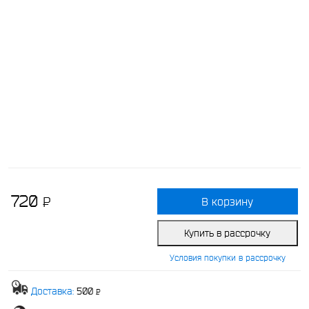
720
P
В корзину
-
Купить в рассрочку
Условия покупки в рассрочку
Доставка:
500
P
-