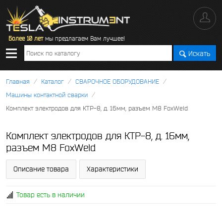
Более 10 лет
мы предлагаем Вам лучшее!
Искать
/
/
/
Главная
Каталог
СВАРОЧНОЕ ОБОРУДОВАНИЕ
/
Машины контактной сварки
Комплект электродов для КТР-8, д. 16мм, разъем М8 FoxWeld
Комплект электродов для КТР-8, д. 16мм,
разъем М8 FoxWeld
Описание товара
Характеристики
Товар есть в наличии