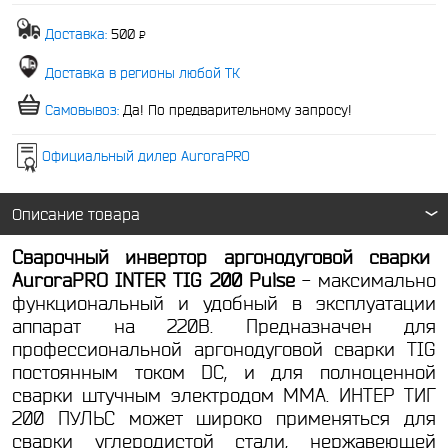
Доставка:
500
P
-
Доставка в регионы любой ТК
Самовывоз:
Да! По предварительному запросу!
Официальный дилер AuroraPRO
Описание товара
Сварочный инвертор аргонодуговой сварки
AuroraPRO INTER TIG 200 Pulse
- максимально
функциональный и удобный в эксплуатации
аппарат на 220В. Предназначен для
профессиональной аргонодуговой сварки TIG
постоянным током DC, и для полноценной
сварки штучным электродом MMA. ИНТЕР ТИГ
200 ПУЛЬС может широко применяться для
сварки углеродистой стали, нержавеющей