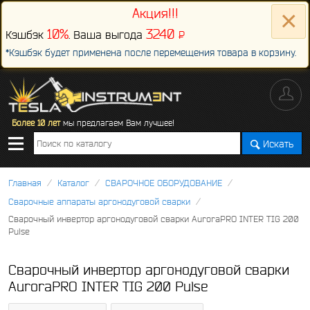
×
Акция!!!
10%
3240
Кэшбэк
. Ваша выгода
P
-
*Кэшбэк будет применена после перемещения товара в корзину.
Более 10 лет
мы предлагаем Вам лучшее!
Искать
/
/
/
Главная
Каталог
СВАРОЧНОЕ ОБОРУДОВАНИЕ
/
Сварочные аппараты аргонодуговой сварки
Сварочный инвертор аргонодуговой сварки AuroraPRO INTER TIG 200
Pulse
Сварочный инвертор аргонодуговой сварки
AuroraPRO INTER TIG 200 Pulse