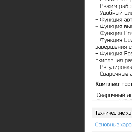
- Режим рабо
- Удобный ци
- Функция авт
- Функция выс
- Функция Pre
- Функция Dow
завершения св
- Функция Pos
окисления раз
- Регулировка
- Сварочные 
Комплект пос
Сварочный а
Горелка WP-
Клемма зазем
Технические ха
Электрододер
Сопло номер 5
Основные хара
Сопло номер 6