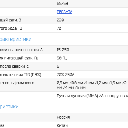
 (11,2мм)
65/59
стовик – 1 шт в комплекте
РЕСАНТА
щей сети, В
220
20 2,4 мм
ого хода , В
70
арактеристики
вки сварочного тока A
15-250
я питающей сети, Гц
50 Гц.
после сварки, с
6
 включения TIG (ПВ%)
70% 250А
тр вольфрамового
0,6 мм /0,8 мм /1 мм /1,2 мм /1,6 мм /2
мм /4 мм /5 мм
Ручная дуговая (MMA) /Аргонодуговая
ристики
Россия
тва
Китай