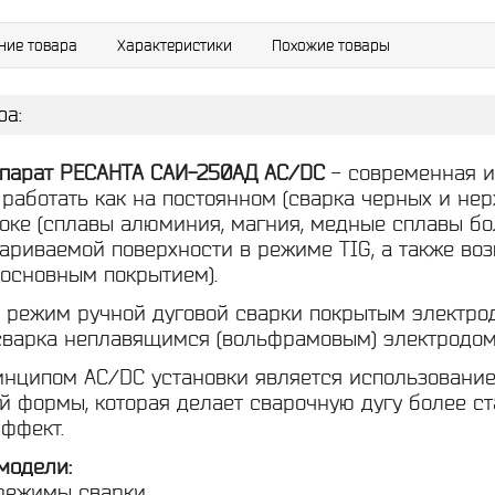
ние товара
Характеристики
Похожие товары
ра:
парат РЕСАНТА САИ-250АД AC/DC
- современная и
аботать как на постоянном (сварка черных и нержа
оке (сплавы алюминия, магния, медные сплавы бол
вариваемой поверхности в режиме TIG, а также в
 основным покрытием).
режим ручной дуговой сварки покрытым электро
сварка неплавящимся (вольфрамовым) электродом в
нципом AC/DC установки является использование
й формы, которая делает сварочную дугу более с
ффект.
модели:
режимы сварки.