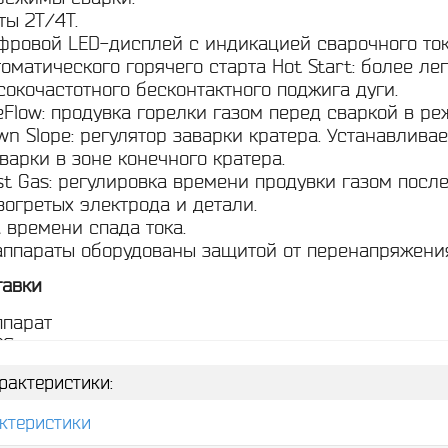
ты 2Т/4Т.
фровой LED-дисплей с индикацией сварочного ток
оматического горячего старта Hot Start: более ле
окочастотного бесконтактного поджига дуги.
Flow: продувка горелки газом перед сваркой в ре
n Slope: регулятор заварки кратера. Устанавлива
арки в зоне конечного кратера.
t Gas: регулировка времени продувки газом посл
огретых электрода и детали.
 времени спада тока.
аппараты оборудованы защитой от перенапряжения
тавки
ппарат
26
ления 3 м.
рактеристики:
жатель 3 м.
 (8,0мм).
ктеристики
 (9,8м)