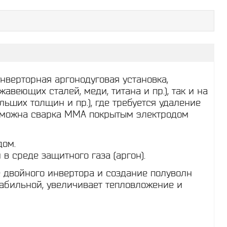
нверторная аргонодуговая установка,
веющих сталей, меди, титана и пр.), так и на
ьших толщин и пр.), где требуется удаление
озможна сварка ММА покрытым электродом
дом.
 среде защитного газа (аргон).
 двойного инвертора и создание полуволн
табильной, увеличивает тепловложение и