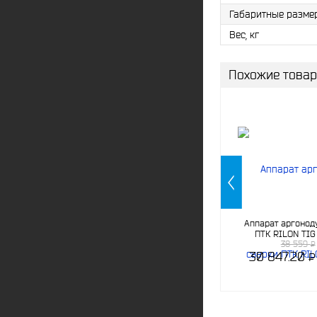
Габаритные разме
Вес, кг
Похожие това
Аппарат аргонод
ПТК RILON TIG
38 559
Р
-
30 847.20
P
-