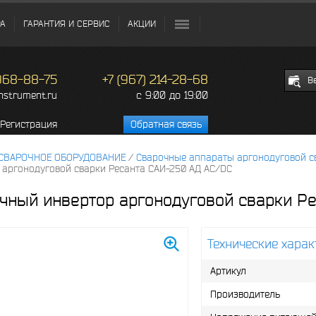
РА
ГАРАНТИЯ И СЕРВИС
АКЦИИ
 968-88-75
+7 (967) 214-28-68
В
c 9:00 до 19:00
instrument.ru
Регистрация
Обратная связь
СВАРОЧНОЕ ОБОРУДОВАНИЕ
/
Сварочные аппараты аргонодуговой с
 аргонодуговой сварки Ресанта САИ-250 АД AC/DC
чный инвертор аргонодуговой сварки Р
Технические харак
Артикул
Производитель