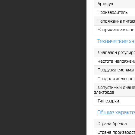
Сопло номер 7
Артикул
Короткий хво
Производитель
Цанги – 2 шт
Напряжение питаю
Электрод WC-
Напряжение холост
Паспорт
Технические х
Диапазон регулиро
Частота напряжени
Продувка системы 
Продолжительность
Допустимый диаме
электрода
Тип сварки
Общие характе
Страна бренда
Страна производс