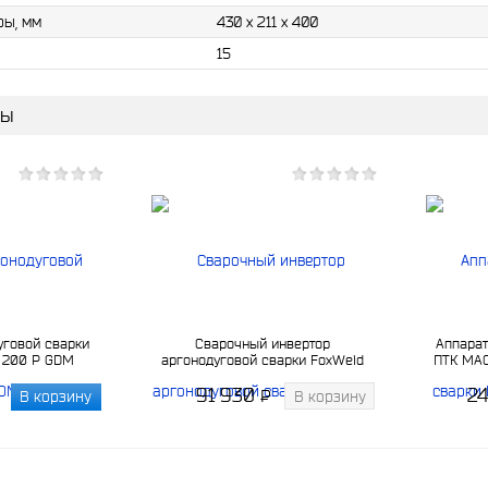
ры, мм
430 х 211 х 400
15
ры
уговой сварки
Сварочный инвертор
Аппарат
 200 P GDM
аргонодуговой сварки FoxWeld
ПТК МАС
SAGGIO TIG 300 DC Pulse Digital
91 930
2
P
В корзину
В корзину
-