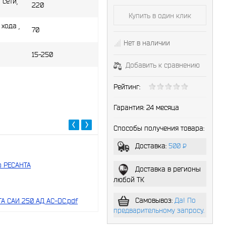
сварки, с
сети,
220
Купить в один клик
Продолжительность
70%
включения TIG (ПВ%)
хода ,
70
0,6 
Нет в наличии
Допустимый диаметр
мм /
15-250
вольфрамового электрода
/2 м
Добавить к сравнению
мм /
Ручн
Рейтинг:
(MM
Тип сварки
Арг
(TIG)
Гарантия:
24 месяца
Способы получения товара:
Доставка:
500
P
-
 РЕСАНТА
Доставка в регионы
любой ТК
Самовывоз:
Да! По
А САИ 250 АД AC-DC.pdf
предварительному запросу.