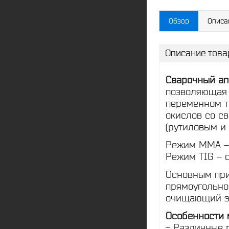
Обзор
Описа
Описание това
Сварочный ап
позволяющая р
переменном т
окислов со с
(рутиловым и
Режим ММА – 
Режим TIG – 
Основным при
прямоугольно
очищающий э
Особенности 
- Различные 