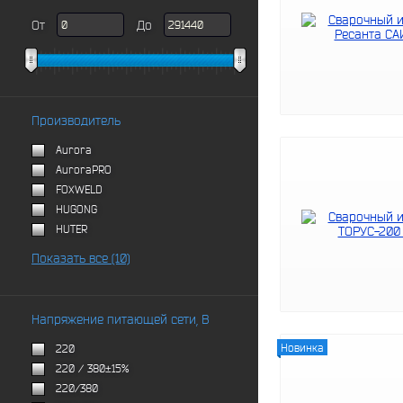
От
До
Производитель
Aurora
AuroraPRO
FOXWELD
HUGONG
HUTER
Показать все (10)
Напряжение питающей сети, В
Новинка
220
220 / 380±15%
220/380