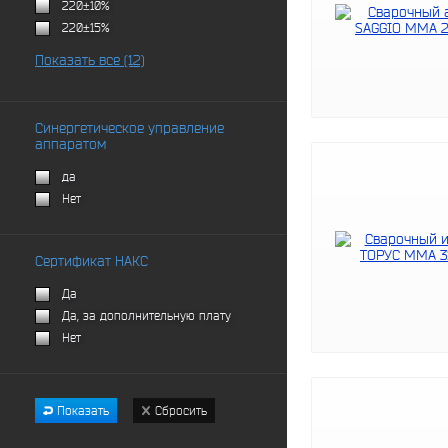
220±10%
220±15%
Показать все (12)
Синергетическое управление
аппаратом
да
Нет
Сертификат НАКС
Да
Да, за дополнительную плату
Нет
Показать
Сбросить