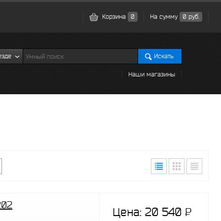
Корзина
0
На сумму
0 руб.
езде
Искать
Наши магазины
202
Цена:
20 540
P
-