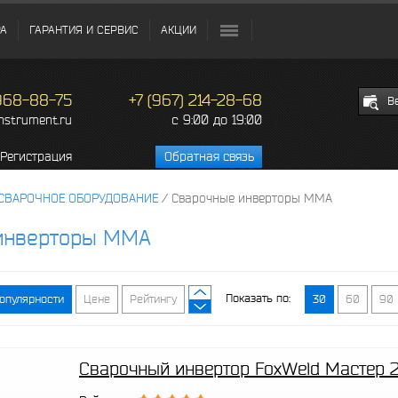
РА
ГАРАНТИЯ И СЕРВИС
АКЦИИ
 968-88-75
+7 (967) 214-28-68
В
c 9:00 до 19:00
instrument.ru
Регистрация
Обратная связь
СВАРОЧНОЕ ОБОРУДОВАНИЕ
/
Сварочные инверторы MMA
инверторы MMA
Показать по:
опулярности
Цене
Рейтингу
30
60
90
Сварочный инвертор FoxWeld Мастер 