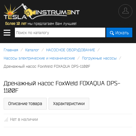
Более 10 лет
мы предлагаем Вам лучшее!
Искать
/
/
/
Главная
Каталог
НАСОСНОЕ ОБОРУДОВАНИЕ
/
/
Насосы электрические и механические
Погружные насосы
Дренажный насос FoxWeld FOXAQUA DPS-1100F
Дренажный насос FoxWeld FOXAQUA DPS-
1100F
Описание товара
Характеристики
Нет в наличии