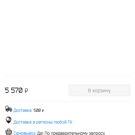
5 570
P
В корзину
-
Доставка:
500
P
-
Доставка в регионы любой ТК
Самовывоз:
Да! По предварительному запросу.