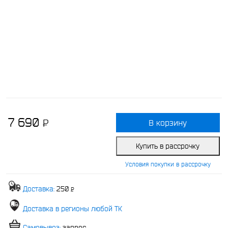
7 690
P
В корзину
-
Купить в рассрочку
Условия покупки в рассрочку
Доставка:
250
P
-
Доставка в регионы любой ТК
Самовывоз:
запрос