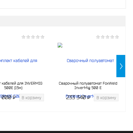
т кабелей для INVERMIG
Сварочный полуавтомат FoxWeld
500E (15м)
InverMig 500 Е
1 000
233 340
P
P
В корзину
В корзину
-
-