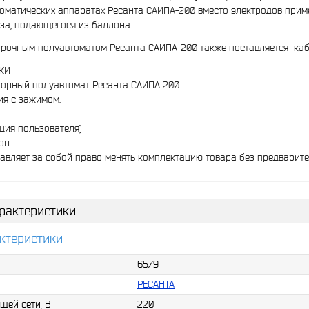
томатических аппаратах Ресанта САИПА-200 вместо электродов прим
за, подающегося из баллона.
арочным полуавтоматом Ресанта САИПА-200 также поставляется кабе
КИ
орный полуавтомат Ресанта САИПА 200.
ия с зажимом.
кция пользователя)
он.
авляет за собой право менять комплектацию товара без предварите
рактеристики:
ктеристики
65/9
РЕСАНТА
щей сети, В
220