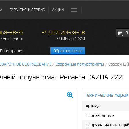
РА
ГАРАНТИЯ И СЕРВИС
АКЦИИ
 968-88-75
+7 (967) 214-28-68
В
c 9:00 до 19:00
instrument.ru
Регистрация
Обратная связь
СВАРОЧНОЕ ОБОРУДОВАНИЕ
/
Сварочные полуавтоматы
/
Сварочный
чный полуавтомат Ресанта САИПА-200
Технические харак
Артикул
Производитель
Напряжение питающей 