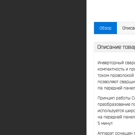
Обзор
Описа
Описание това
Инверторный сваро
компактность и пр
током проволокой 
позволяют сварщик
На передней панел
Принцип работы СА
преобразование по
используется широ
на передней панели
5 минут.
Аппарат оснащен п