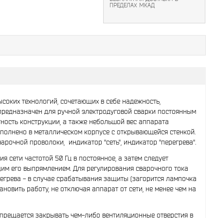
ПРЕДЕЛАХ МКАД
соких технологий, сочетающих в себе надежность,
 предназначен для ручной электродуговой сварки постоянным
тность конструкции, а также небольшой вес аппарата
полнено в металлическом корпусе с открывающейся стенкой.
арочной проволоки, индикатор "сеть", индикатор "перегрева".
сети частотой 50 Гц в постоянное, а затем следует
им его выпрямлением. Для регулирования сварочного тока
егрева - в случае срабатывания защиты (загорится лампочка
новить работу, не отключая аппарат от сети, не менее чем на
апрещается закрывать чем-либо вентиляционные отверстия в