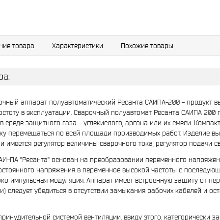
ние товара
Характеристики
Похожие товары
ра:
чный аппарат полуавтоматический Ресанта САИПА-200 - продукт вы
остоту в эксплуатации. Сварочный полуавтомат Ресанта САИПА 200
в среде защитного газа - углекислого, аргона или их смеси. Компак
у перемещаться по всей площади производимых работ. Изделие вы
и имеется регулятор величины сварочного тока, регулятор подачи св
И-ПА "Ресанта" основан на преобразовании переменного напряжения 
стоянного напряжения в переменное высокой частоты с последующ
ко импульсная модуляция. Аппарат имеет встроенную защиту от пер
) следует убедиться в отсутствии замыкания рабочих кабелей и оста
ринудительной системой вентиляции, ввиду этого, категорически з