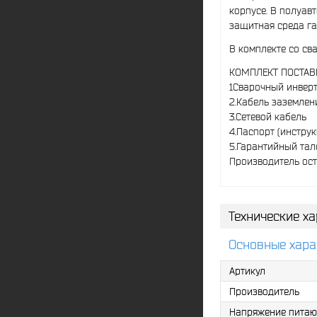
корпусе. В полуав
защитная среда га
В комплекте со св
КОМПЛЕКТ ПОСТАВ
1Сварочный инверт
2.Кабель заземлен
3.Сетевой кабель
4.Паспорт (инстру
5.Гарантийный тал
Производитель ост
Технические ха
Основные хара
Артикул
Производитель
Напряжение питаю