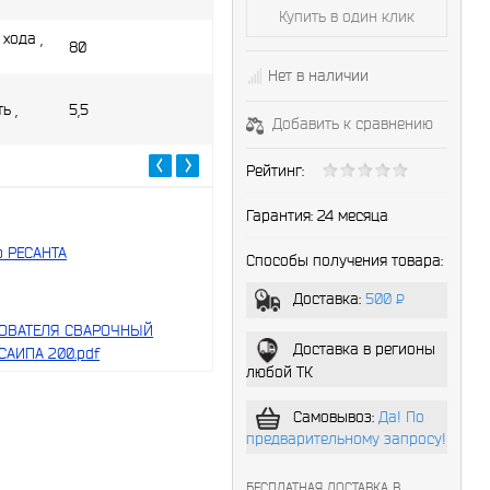
Купить в один клик
Частота напряжения
50 Г
питающей сети, Гц
хода ,
80
Пол
Нет в наличии
Тип сварки
(MI
ь ,
5,5
Добавить к сравнению
Класс защиты
IP 2
Рейтинг:
Гарантия:
24 месяца
 РЕСАНТА
Способы получения товара:
Доставка:
500
P
-
ОВАТЕЛЯ СВАРОЧНЫЙ
Доставка в регионы
САИПА 200.pdf
любой ТК
Самовывоз:
Да! По
предварительному запросу!
БЕСПЛАТНАЯ ДОСТАВКА В