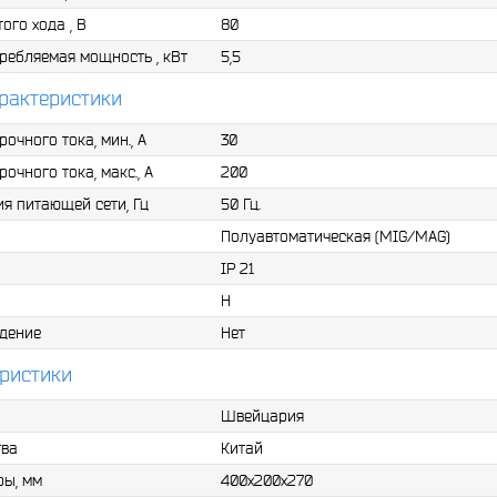
ого хода , В
80
ребляемая мощность , кВт
5,5
арактеристики
очного тока, мин., А
30
очного тока, макс., А
200
я питающей сети, Гц
50 Гц.
Полуавтоматическая (MIG/MAG)
IP 21
Н
дение
Нет
ристики
Швейцария
тва
Китай
ры, мм
400х200х270